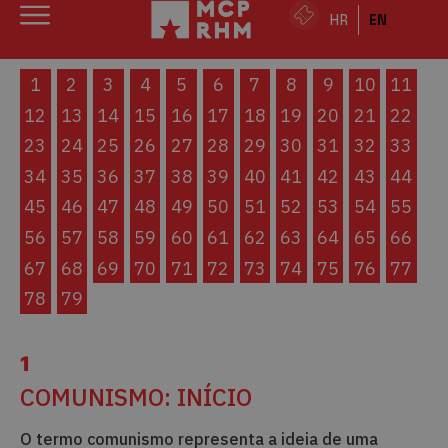
HR
EN
1
2
3
4
5
6
7
8
9
10
11
12
13
14
15
16
17
18
19
20
21
22
23
24
25
26
27
28
29
30
31
32
33
34
35
36
37
38
39
40
41
42
43
44
45
46
47
48
49
50
51
52
53
54
55
56
57
58
59
60
61
62
63
64
65
66
67
68
69
70
71
72
73
74
75
76
77
78
79
1
COMUNISMO: INÍCIO
O termo comunismo representa a ideia de uma