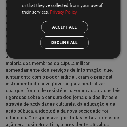
controladas pelo Partido Comunista. Os eleitores
or that they’ve collected from your use of
foram ameaçados e obrigados a votar, embora não
their services.
Privacy Policy
existisse qualquer oposição. A Frente Popular, a
organização eleitoral através da qual o CPY actuava,
ACCEPT ALL
tinha uma urna e recebeu 91,52% dos votos,
enquanto a outra era uma urna sem lista, com 8,48%.
DECLINE ALL
Apesar de completamente fixas, estas foram as
primeiras eleições em que as mulheres foram
autorizadas a votar. Os comunistas constituíam a
maioria dos membros da cúpula militar,
nomeadamente dos serviços de informação, que,
juntamente com o poder judicial, eram o principal
instrumento do novo governo para neutralizar
qualquer forma de resistência. Foram adoptadas leis
rigorosas sobre a censura dos jornais e dos livros e,
através de actividades culturais, da educação e da
ação pública, a ideologia da nova sociedade foi
difundida. O responsável por todas estas formas de
ação era Josip Broz Tito, o presidente oficial do