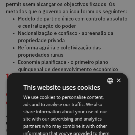
permitissem alcançar os objectivos fixados. Os
métodos que o governo aplicou foram os seguintes:
Modelo de partido único com controlo absoluto
e centralização do poder
Nacionalização e confisco - apreensão da
propriedade privada
Reforma agrária e coletivização das
propriedades rurais
Economia planificada - o primeiro plano
quinquenal de desenvolvimento económico
10
×
MODELO DE PARTIDO ÚNICO COM
This website uses cookies
CONTROLO ABSOLUTO E
We use cookies to personalise content,
ENGLISH
CENTRALIZAÇÃO DO PODER
ads and to analyse our traffic. We also
CROATIAN
share information about your use of our
As primeiras eleições de novembro de 1945,
site with our advertising and analytics
nomeadamente a promoção, a organização das
partners who may combine it with other
assembleias de voto e a contagem dos votos, foram
information that you’ve provided to them