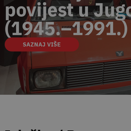
povijest ​u Jug
(1945.–1991.)
SAZNAJ VIŠE