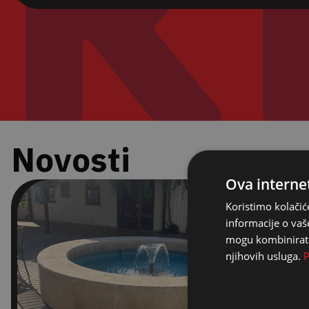
Novosti
Ova internet
Koristimo kolačić
informacije o vaš
mogu kombinirati 
njihovih usluga.
P