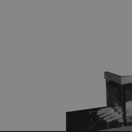
letter
e,