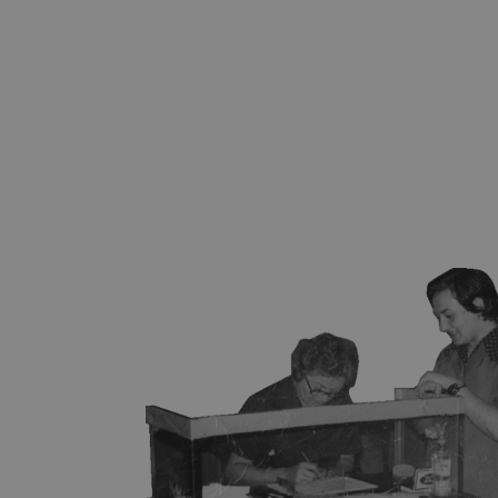
Pretplatite se na
newsletter
Prijavi se na newsletter i prvi saznaj sve o izložbama,
novostima i ostalim događanjima u našem muzeju.