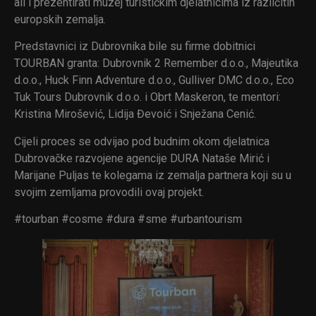
ali i prezentirati muzej turističkim djelatnicima iz različitih
europskih zemalja.
Predstavnici iz Dubrovnika bile su firme dobitnici
TOURBAN granta: Dubrovnik 2 Remember d.o.o., Majeutika
d.o.o., Huck Finn Adventure d.o.o., Gulliver DMC d.o.o., Eco
Tuk Tours Dubrovnik d.o.o. i Obrt Maskeron, te mentori:
Kristina Mirošević, Lidija Đevoić i Snježana Cenić.
Cijeli proces se odvijao pod budnim okom djelatnica
Dubrovačke razvojene agencije DURA Nataše Mirić i
Marijane Puljas te kolegama iz zemalja partnera koji su u
svojim zemljama provodili ovaj projekt.
#tourban #cosme #dura #sme #urbantourism