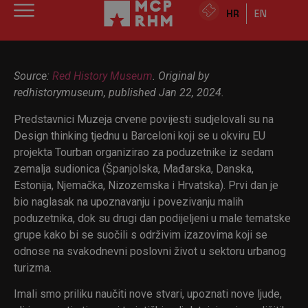
HR
EN
Source:
Red History Museum
. Original by
redhistorymuseum, published Jan 22, 2024.
Predstavnici Muzeja crvene povijesti sudjelovali su na
Design thinking tjednu u Barceloni koji se u okviru EU
projekta Tourban organizirao za poduzetnike iz sedam
zemalja sudionica (Španjolska, Mađarska, Danska,
Estonija, Njemačka, Nizozemska i Hrvatska). Prvi dan je
bio naglasak na upoznavanju i povezivanju malih
poduzetnika, dok su drugi dan podijeljeni u male tematske
grupe kako bi se suočili s održivim izazovima koji se
odnose na svakodnevni poslovni život u sektoru urbanog
turizma.
Imali smo priliku naučiti nove stvari, upoznati nove ljude,