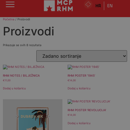
HR
EN
Početna
/ Proizvodi
Proizvodi
Prikazuje se svih 8 rezultata
RHM NOTES / BILJEŽNICA
RHM POSTER ‘1945’
€
11,00
€
14,00
Dodaj u košaricu
Dodaj u košaricu
RHM POSTER ‘REVOLUCIJA’
€
14,00
Dodaj u košaricu