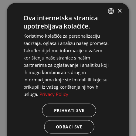
×
Ova internetska stranica
upotrebljava kolačiće.
ENGLISH
Koristimo kolačiće za personalizaciju
CROATIAN
sadržaja, oglasa i analizu našeg prometa.
Također dijelimo informacije o vašem
korištenju naše stranice s našim
partnerima za oglašavanje i analitiku koji
ih mogu kombinirati s drugim
informacijama koje ste im dali ili koje su
NAZIV POZIVA: Transformacija i jačanje
prikupili iz vašeg korištenja njihovih
konkurentnosti kulturnih i kreativnih industrija,
Grupa B
usluga.
Privacy Policy
KOD POZIVA: NPOO.C1.1.1.R6-I1.04
NAZIV PROJEKTA: Digitalna transformacija Muzeja
crvene povijesti
PRIHVATI SVE
BROJ UGOVORA: NPOO.C1.1.1.R6-I1.04-V2.0246
ODBACI SVE