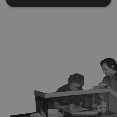
Pretplatite se na
newsletter
Prijavi se na newsletter i prvi saznaj sve o izložbama,
novostima i ostalim događanjima u našem muzeju.