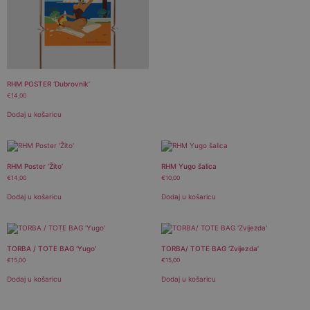
RHM POSTER ‘Dubrovnik’
€
14,00
Dodaj u košaricu
RHM Poster ‘Žito’
RHM Yugo šalica
€
14,00
€
10,00
Dodaj u košaricu
Dodaj u košaricu
TORBA / TOTE BAG ‘Yugo’
TORBA/ TOTE BAG ‘Zvijezda’
€
15,00
€
15,00
Dodaj u košaricu
Dodaj u košaricu