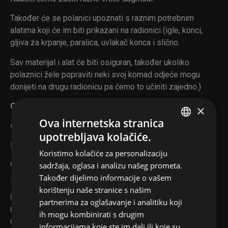
Također će se polanici upoznati s raznim potrebnim
alatima koji će im biti prikazani na radionici (igle, konci,
gljiva za krpanje, paralica, uvlakač konca i slično.
Sav materijal i alat će biti osiguran, također ukoliko
polaznici žele popraviti neki svoj komad odjeće mogu
donijeti na drugu radionicu pa ćemo to učiniti zajedno.)
Osnove električne struje I 23.2.2024. / 17:00
×
Ova internetska stranica
Osnove električne struje II 1.3.2024. / 17:00
upotrebljava kolačiće.
ENGLISH
Dva modula namijenjena odraslim početnicima.
Koristimo kolačiće za personalizaciju
CROATIAN
Grupe do 12 polaznika / prijave na
sadržaja, oglasa i analizu našeg prometa.
info@redhistorymuseum.com
Također dijelimo informacije o vašem
korištenju naše stranice s našim
(Na radionicama će se polaznicima u teorijskom dijelu
partnerima za oglašavanje i analitiku koji
radionice prvo objasniti kako se proizvodi električna struja
ih mogu kombinirati s drugim
u elektranama i kako struja dolazi do kuća. Pokazat će im
informacijama koje ste im dali ili koje su