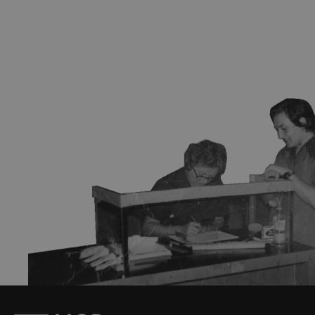
Pretplatite se na
newsletter
Prijavi se na newsletter i prvi saznaj sve o izložbama,
novostima i ostalim događanjima u našem muzeju.