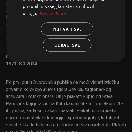
se kako izgleda kućni razvod struje, kako se dijeli i koje
prikupili iz vašeg korištenja njihovih
zaštite koristimo. Prikazat će im se i shema kućne
usluga.
Privacy Policy
instalacije i kako se ona čita. U praktičnom dijelu radionice
polaznici će spajati izmjenične prekidače, žarulju i utikač
PRIHVATI SVE
na maketi od drvene podloge s glavnom razvodnom
kutijom s tri osigurača i fidovom sklopkom te tri obične
ODBACI SVE
razvodne kutije.
Izložba ‘REVOLUCIONARNI KUBANSKI PLAKATI 1968. –
1971’ 8.3.2024.
Po prvi put u Dubrovniku publika će moći vidjeti izložbu
privatne kolekcije autora Igora Jovića, zagrebačkog
antikvara i kolekcionara. On je plakate kupio od Stiva
Pandžića koji je živio na Kubi kasnih 60-ih i početkom 70-
ih godina, kada su plakati i nastali. Plakati su originalni
spoj socijalističke ideologije, hipi ikonografije, katoličkih
svetih slika te kubanske i afričke pučke umjetnosti. Plakati
su veličine do 70×100 centimetara